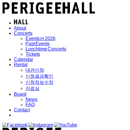
About
Concerts
Events in 2026
Past Events
Lunchtime Concerts
Tickets
Calendar
Rental
대관신청
신청결과확인
신청정보수정
자료실
Board
News
FAQ
Contact