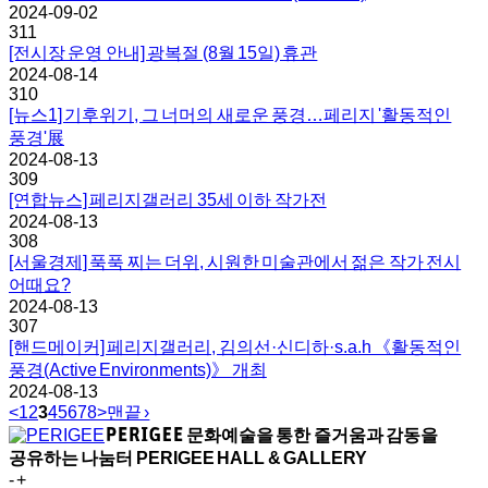
2024-09-02
311
[전시장 운영 안내] 광복절 (8월 15일) 휴관
2024-08-14
310
[뉴스1] 기후위기, 그 너머의 새로운 풍경…페리지 '활동적인
풍경'展
2024-08-13
309
[연합뉴스] 페리지갤러리 35세 이하 작가전
2024-08-13
308
[서울경제] 푹푹 찌는 더위, 시원한 미술관에서 젊은 작가 전시
어때요?
2024-08-13
307
[핸드메이커] 페리지갤러리, 김의선·신디하·s.a.h 《활동적인
풍경(Active Environments)》 개최
2024-08-13
<
1
2
3
4
5
6
7
8
>
맨끝 ›
문화예술을 통한 즐거움과 감동을
공유하는 나눔터
PERIGEE HALL & GALLERY
-
+