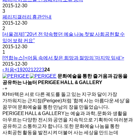
2015-12-30
3
페리지갤러리 휴관안내
2015-12-30
2
[서울경제] "20년 전 약속했던 예술 나눔 첫발 사회공헌할 수
있어 보람 커요"
2015-12-30
1
[연합뉴스] <어둠 속에서 찾은 희망과 절망의 '마지막 잎새'>
2015-12-30
‹ 처음
<
19
20
21
22
23
24
문화예술을 통한 즐거움과 감동을
공유하는 나눔터
PERIGEE HALL & GALLERY
-
+
KH바텍은 서로 다른 궤도를 돌고 있는 지구와 달이 가장
가까워지는 근지점(Perigee)처럼 '함께 사는 아름다운 세상'을
꿈꾸며 문화예술을 통한 만남의 장을 만들었습니다.
PERIGEE HALL & GALLERY는 예술과 과학, 문화와 생활을
아우르는 다양한 전시와 공연을 지속적으로 기획하여 여러분과
공유하고 소통하고자 합니다. 또한 문화예술 나눔을 통한
사회공헌 활동을 발전시켜 더불어 사는 세상을 만드는데