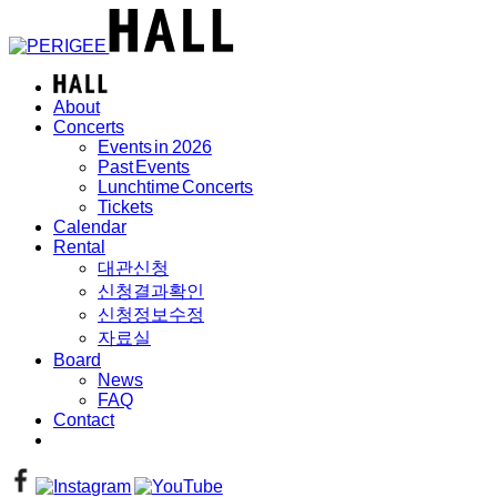
About
Concerts
Events in 2026
Past Events
Lunchtime Concerts
Tickets
Calendar
Rental
대관신청
신청결과확인
신청정보수정
자료실
Board
News
FAQ
Contact