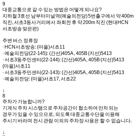
9
대중교통으로 갈 수 있는 방법은 어떻게 되나요?
지하철 3호선 남부터미널역(예술의전당) 5번출구에서 약 400m
직진, 서초3동사거리에서 좌회전 후 약 200m 직진 (현대HCN
서초방송 맞은편)
주변 버스 정류장
· HCN서초방송: (마을)서초11
· 예술의전당(22-145): (간선)405A , 405B (지선)5413
· 서초3동주민센터(22-144): (간선)405A , 405B (지선)5413
(마을)서초11
· 서초3동주민센터(22-143): (간선)405A , 405B (지선)5413
· 예술의전당: (마을)서초17, 서초22
↓
8
주차가 가능합니까?
기계식 주차 시스템으로 주차공간이 협소하여 만차 되는
경우가 있을 수 있으므로, 되도록 대중교통수단을 이용해
주시기 바라며 전시 관람 이외의 주차장 사용은 할 수 없습니다.
↓