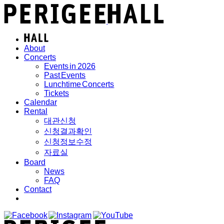
About
Concerts
Events in 2026
Past Events
Lunchtime Concerts
Tickets
Calendar
Rental
대관신청
신청결과확인
신청정보수정
자료실
Board
News
FAQ
Contact