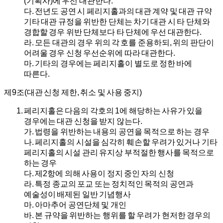
(기획사)에 우선 대관한다.
다.
전년도 공연 시 페리지홀과의 대관 계약 및 대관 규약
기타 대관 규정을 위반한 단체는 차기 대관 시 타 단체와
경합할 경우 위반 단체보다 타 단체에 우선 대관한다.
라.
모든 대관의 경우 위의 각 호를 준용하되, 위의 판단이
어려울 경우 신청 우선순위에 따라 대관한다.
마.
기타의 경우에는 페리지홀이 별도로 정한 바에
따른다.
제9조(대관 신청 제한, 취소 및 사용 중지)
페리지홀은 다음의 각호의 1에 해당하는 사유가 있을
경우에는 대관 신청을 받지 않는다.
가.
법령을 위반하는 내용의 공연을 목적으로 하는 경우
나.
페리지홀의 시설을 심각히 훼손할 우려가 있거나 기타
페리지홀의 시설 관리 유지상 부적절한 행사를 목적으로
하는 경우
다.
제2항에 의해 사용이 정지 중인 자의 신청
라.
특정 종교의 포교 또는 정치적인 목적의 공연과
예술성이 배제된 일반 기념행사
마.
아마추어 공연단체 및 개인
바.
본 규약을 위반하는 행위를 할 우려가 현저한 경우의