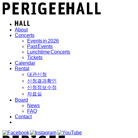
About
Concerts
Events in 2026
Past Events
Lunchtime Concerts
Tickets
Calendar
Rental
대관신청
신청결과확인
신청정보수정
자료실
Board
News
FAQ
Contact