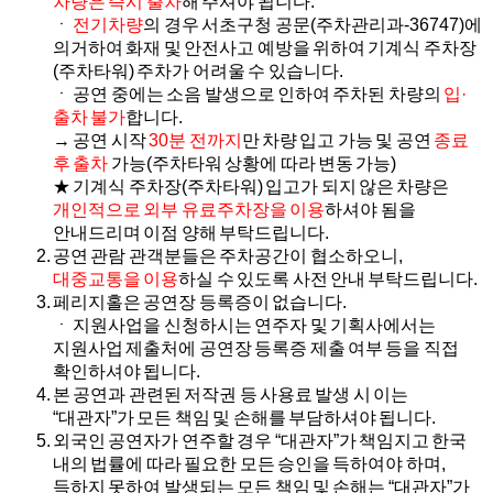
차량은 즉시 출차
해 주셔야 됩니다.
ㆍ
전기차량
의 경우 서초구청 공문(주차관리과-36747)에
의거하여 화재 및 안전사고 예방을 위하여 기계식 주차장
(주차타워) 주차가 어려울 수 있습니다.
ㆍ 공연 중에는 소음 발생으로 인하여 주차된 차량의
입·
출차 불가
합니다.
→ 공연 시작
30분 전까지
만 차량 입고 가능 및 공연
종료
후 출차
가능(주차타워 상황에 따라 변동 가능)
★ 기계식 주차장(주차타워) 입고가 되지 않은 차량은
개인적으로 외부 유료주차장을 이용
하셔야 됨을
안내드리며 이점 양해 부탁드립니다.
공연 관람 관객분들은 주차공간이 협소하오니,
대중교통을 이용
하실 수 있도록 사전 안내 부탁드립니다.
페리지홀은 공연장 등록증이 없습니다.
ㆍ 지원사업을 신청하시는 연주자 및 기획사에서는
지원사업 제출처에 공연장 등록증 제출 여부 등을 직접
확인하셔야 됩니다.
본 공연과 관련된 저작권 등 사용료 발생 시 이는
“대관자”가 모든 책임 및 손해를 부담하셔야 됩니다.
외국인 공연자가 연주할 경우 “대관자”가 책임지고 한국
내의 법률에 따라 필요한 모든 승인을 득하여야 하며,
득하지 못하여 발생되는 모든 책임 및 손해는 “대관자”가