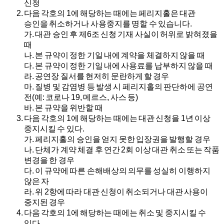
신청
다음 각호의 1에 해당하는 때에는 페리지홀은 대관
승인을 취소하거나 사용중지를 명할 수 있습니다.
가.
대관 승인 후 제6조 신청 기재 사실이 허위로 밝혀졌을
때
나.
본 규약이 정한 기일 내에 계약을 체결하지 않을 때
다.
본 규약이 정한 기일 내에 사용료를 납부하지 않을 때
라.
공연장 질서를 현저히 문란하게 할 경우
마.
질병 및 감염병 등 발생 시 페리지홀의 판단하에 공연
전(예: 코로나 19, 메르스, 사스 등)
바.
본 규약을 위반할 때
다음 각호의 1에 해당하는 때에는 대관 신청을 1년 이상
중지시킬 수 있다.
가.
페리지홀의 승인을 얻지 못한 입장권을 발행할 경우
나.
단체가 계약 체결 후 연간 2회 이상 대관 취소 또는 작품
변경을 한 경우
다.
이 규약에 따른 손해배상의 의무를 성실히 이행하지
않은 자
라.
위 2항에 따라 대관 신청이 취소되거나 대관 사용이
중지된 경우
다음 각호의 1에 해당하는 때에는 취소 및 중지시킬 수
있다.