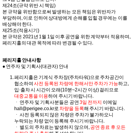
제24조(규약 위반 시 책임)
본 규약을 위반함으로써 발생하는 모든 책임은 위반자가
부담하며, 이로 인하여 상대방에게 손해를 입힐 경우에는 이를
배상해야 한다.
제25조(적용시기)
본 규약은 2021년 1월 1일 이후 공연을 위한 계약부터 적용하며,
페리지홀의 대관 목적에 따라 변경될 수 있다.
페리지홀 안내사항
● 연주자 및 기획사(대관자) 안내
페리지홀은 기계식 주차장(주차타워)으로 주차공간이
협소하여
사전 등록된 차량에 한해서만 주차가 가능
하고,
입·출차 시 시간이 오래(10분~2시간 이상) 걸리므로
대중교통을 이용
하여 주시기 바랍니다.
ㆍ 연주자 및 기획사분들은 공연
3일 전까지
이메일
hall@perigee.co.kr로
차량을 등록
해 주시기 바랍니다.
ㆍ 사전 등록되지 않은 차량은 주차가 불가하오니
누락되는 차량 없이 등록해 주시기 바랍니다.
ㆍ 별도의 주차료는 발생하지 않으며,
공연 종료 후 모든