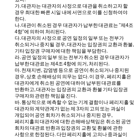
가.
대관자는 대관자의 사정으로 대관을 취소하고자 할
경우 최대한 빠른 시일 내에 서면으로 이를 신청하여야
한다.
나.
대관이 취소된 경우 대관자가 납부한 대관료는 "제4조
4항"에 의하여 처리된다.
다.
대관자의 사정으로 공연 일정의 일부 또는 전부가
취소되거나 중지될 경우, 대관자는 입장권의 교환과 환불,
기타 입장권 구매자에 대한 책임을 부담한다.
라.
공연 일정의 일부 또는 전부가 취소된 경우 대관자가
납부한 대관료는 제4조 4항에 의거, 처리된다.
마.
천재지변, 감염병 등으로 공연이 취소되거나 중지된
경우, 상호 손해배상의 의무는 없다. 이 경우, 페리지홀은
대관자에게 취소된 공연에 대하여 납부된 대관료를
반환하고, 대관자는 입장권의 교환과 환불 기타 입장권
구매자와 관련한 책임을 진다.
바.
통상적으로 예측할 수 없는 기계 결함이나 페리지홀 및
대관자와 계약관계가 없는 제 3자의 고의 또는 과실이
개입되어 공연 회차가 취소되거나 중지된 경우,
페리지홀의 대관자에 대한 손해배상책임은 취소된 공연
회차의 대관료 반환과 입장권의 교환 및 환불에 관한
사항으로 한정된다. 다만 페리지홀에 고의나 중과실이