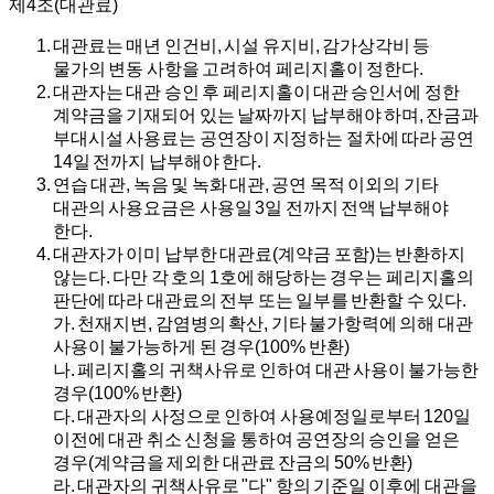
제4조(대관료)
대관료는 매년 인건비, 시설 유지비, 감가상각비 등
물가의 변동 사항을 고려하여 페리지홀이 정한다.
대관자는 대관 승인 후 페리지홀이 대관 승인서에 정한
계약금을 기재되어 있는 날짜까지 납부해야 하며, 잔금과
부대시설 사용료는 공연장이 지정하는 절차에 따라 공연
14일 전까지 납부해야 한다.
연습 대관, 녹음 및 녹화 대관, 공연 목적 이외의 기타
대관의 사용요금은 사용일 3일 전까지 전액 납부해야
한다.
대관자가 이미 납부한 대관료(계약금 포함)는 반환하지
않는다. 다만 각 호의 1호에 해당하는 경우는 페리지홀의
판단에 따라 대관료의 전부 또는 일부를 반환할 수 있다.
가.
천재지변, 감염병의 확산, 기타 불가항력에 의해 대관
사용이 불가능하게 된 경우(100% 반환)
나.
페리지홀의 귀책사유로 인하여 대관 사용이 불가능한
경우(100% 반환)
다.
대관자의 사정으로 인하여 사용예정일로부터 120일
이전에 대관 취소 신청을 통하여 공연장의 승인을 얻은
경우(계약금을 제외한 대관료 잔금의 50% 반환)
라.
대관자의 귀책사유로 "다" 항의 기준일 이후에 대관을