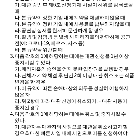
가.
대관 승인 후 제6조 신청 기재 사실이 허위로 밝혀졌을
때
나.
본 규약이 정한 기일 내에 계약을 체결하지 않을 때
다.
본 규약이 정한 기일 내에 사용료를 납부하지 않을 때
라.
공연장 질서를 현저히 문란하게 할 경우
마.
질병 및 감염병 등 발생 시 페리지홀의 판단하에 공연
전(예: 코로나 19, 메르스, 사스 등)
바.
본 규약을 위반할 때
다음 각호의 1에 해당하는 때에는 대관 신청을 1년 이상
중지시킬 수 있다.
가.
페리지홀의 승인을 얻지 못한 입장권을 발행할 경우
나.
단체가 계약 체결 후 연간 2회 이상 대관 취소 또는 작품
변경을 한 경우
다.
이 규약에 따른 손해배상의 의무를 성실히 이행하지
않은 자
라.
위 2항에 따라 대관 신청이 취소되거나 대관 사용이
중지된 경우
다음 각호의 1에 해당하는 때에는 취소 및 중지시킬 수
있다.
가.
대관자는 대관자의 사정으로 대관을 취소하고자 할
경우 최대한 빠른 시일 내에 서면으로 이를 신청하여야