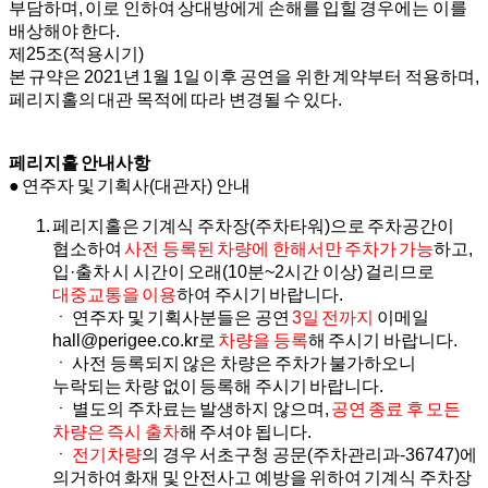
부담하며, 이로 인하여 상대방에게 손해를 입힐 경우에는 이를
배상해야 한다.
제25조(적용시기)
본 규약은 2021년 1월 1일 이후 공연을 위한 계약부터 적용하며,
페리지홀의 대관 목적에 따라 변경될 수 있다.
페리지홀 안내사항
● 연주자 및 기획사(대관자) 안내
페리지홀은 기계식 주차장(주차타워)으로 주차공간이
협소하여
사전 등록된 차량에 한해서만 주차가 가능
하고,
입·출차 시 시간이 오래(10분~2시간 이상) 걸리므로
대중교통을 이용
하여 주시기 바랍니다.
ㆍ 연주자 및 기획사분들은 공연
3일 전까지
이메일
hall@perigee.co.kr로
차량을 등록
해 주시기 바랍니다.
ㆍ 사전 등록되지 않은 차량은 주차가 불가하오니
누락되는 차량 없이 등록해 주시기 바랍니다.
ㆍ 별도의 주차료는 발생하지 않으며,
공연 종료 후 모든
차량은 즉시 출차
해 주셔야 됩니다.
ㆍ
전기차량
의 경우 서초구청 공문(주차관리과-36747)에
의거하여 화재 및 안전사고 예방을 위하여 기계식 주차장