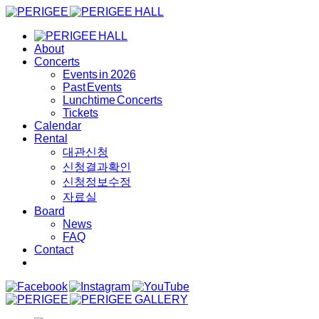
About
Concerts
Events in 2026
Past Events
Lunchtime Concerts
Tickets
Calendar
Rental
대관신청
신청결과확인
신청정보수정
자료실
Board
News
FAQ
Contact