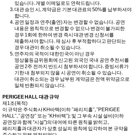
있습니다. 개별 이메일로도 연락드립니다.
대관 승인 시, 계약금은 기본 대관료의 50%를 납부하셔야
합니다.
공연 일정과 연주(출연) 자는 변경할 수 없습니다. 공연
내용은 원칙적으로 변경할 수 없으나 변경이 불가피한
경우 1회에 한하여 변경 즉시 대관 변경 신청서를
제출하셔야 합니다. 재 심사 후 부적합하다고 판단되는
경우 대관이 취소될 수 있습니다.
연주자의 국적이 대한민국이 아닌 경우
영상물등급위원회에 신고된 외국인 국내 공연 추천서를
공연 2주 전까지 반드시 첨부하셔야 합니다. 증빙서류가
기한 내 첨부되지 않을 시 공연이 취소될 수 있습니다.
대관이 취소되는 경우 납부된 계약금은 전액 위약금으로
일체 반환되지 않습니다.
PERIGEE HALL 대관 규약
제1조(목적)
이 규약은 주식회사 KH바텍(이하 "페리지홀", "PERIGEE
HALL", "공연장" 또는 "KH바텍"); 및 그 부속 시설 설비(이하
공연장과 함께 “시설”)의 대여에 따른 원칙을 밝히고,
페리지홀과 대관자가 상호 성실의 원칙에 입각하여 본 규약을
준수하기 위해 제정되었다.