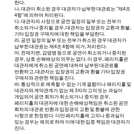
한다.
나.
대관이 취소된 경우 대관자가 납부한 대관료는 "제4조
4항"에 의하여 처리된다.
다.
대관자의 사정으로 공연 일정의 일부 또는 전부가
취소되거나 중지될 경우, 대관자는 입장권의 교환과 환불,
기타 입장권 구매자에 대한 책임을 부담한다.
라.
공연 일정의 일부 또는 전부가 취소된 경우 대관자가
납부한 대관료는 제4조 4항에 의거, 처리된다.
마.
천재지변, 감염병 등으로 공연이 취소되거나 중지된
경우, 상호 손해배상의 의무는 없다. 이 경우, 페리지홀은
대관자에게 취소된 공연에 대하여 납부된 대관료를
반환하고, 대관자는 입장권의 교환과 환불 기타 입장권
구매자와 관련한 책임을 진다.
바.
통상적으로 예측할 수 없는 기계 결함이나 페리지홀 및
대관자와 계약관계가 없는 제 3자의 고의 또는 과실이
개입되어 공연 회차가 취소되거나 중지된 경우,
페리지홀의 대관자에 대한 손해배상책임은 취소된 공연
회차의 대관료 반환과 입장권의 교환 및 환불에 관한
사항으로 한정된다. 다만 페리지홀에 고의나 중과실이
있는 경우는 예외로 하며 이에 대한 입증 책임은 대관자가
진다.