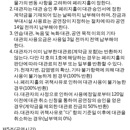
물가의 변동 사항을 고려하여 페리지홀이 정한다.
대관자는 대관 승인 후 페리지홀이 대관 승인서에 정한
계약금을 기재되어 있는 날짜까지 납부해야 하며, 잔금과
부대시설 사용료는 공연장이 지정하는 절차에 따라 공연
14일 전까지 납부해야 한다.
연습 대관, 녹음 및 녹화 대관, 공연 목적 이외의 기타
대관의 사용요금은 사용일 3일 전까지 전액 납부해야
한다.
대관자가 이미 납부한 대관료(계약금 포함)는 반환하지
않는다. 다만 각 호의 1호에 해당하는 경우는 페리지홀의
판단에 따라 대관료의 전부 또는 일부를 반환할 수 있다.
가.
천재지변, 감염병의 확산, 기타 불가항력에 의해 대관
사용이 불가능하게 된 경우(100% 반환)
나.
페리지홀의 귀책사유로 인하여 대관 사용이 불가능한
경우(100% 반환)
다.
대관자의 사정으로 인하여 사용예정일로부터 120일
이전에 대관 취소 신청을 통하여 공연장의 승인을 얻은
경우(계약금을 제외한 대관료 잔금의 50% 반환)
라.
대관자의 귀책사유로 "다" 항의 기준일 이후에 대관을
취소하는 경우(납부액의 0%)
제5조(공연시간)