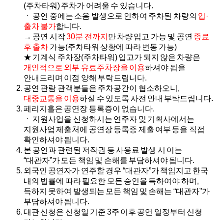
(주차타워) 주차가 어려울 수 있습니다.
ㆍ 공연 중에는 소음 발생으로 인하여 주차된 차량의
입·
출차 불가
합니다.
→ 공연 시작
30분 전까지
만 차량 입고 가능 및 공연
종료
후 출차
가능(주차타워 상황에 따라 변동 가능)
★ 기계식 주차장(주차타워) 입고가 되지 않은 차량은
개인적으로 외부 유료주차장을 이용
하셔야 됨을
안내드리며 이점 양해 부탁드립니다.
공연 관람 관객분들은 주차공간이 협소하오니,
대중교통을 이용
하실 수 있도록 사전 안내 부탁드립니다.
페리지홀은 공연장 등록증이 없습니다.
ㆍ 지원사업을 신청하시는 연주자 및 기획사에서는
지원사업 제출처에 공연장 등록증 제출 여부 등을 직접
확인하셔야 됩니다.
본 공연과 관련된 저작권 등 사용료 발생 시 이는
“대관자”가 모든 책임 및 손해를 부담하셔야 됩니다.
외국인 공연자가 연주할 경우 “대관자”가 책임지고 한국
내의 법률에 따라 필요한 모든 승인을 득하여야 하며,
득하지 못하여 발생되는 모든 책임 및 손해는 “대관자”가
부담하셔야 됩니다.
대관 신청은 신청일 기준 3주 이후 공연 일정부터 신청