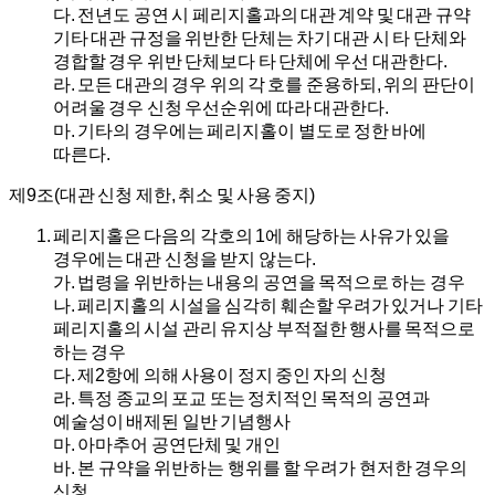
다.
전년도 공연 시 페리지홀과의 대관 계약 및 대관 규약
기타 대관 규정을 위반한 단체는 차기 대관 시 타 단체와
경합할 경우 위반 단체보다 타 단체에 우선 대관한다.
라.
모든 대관의 경우 위의 각 호를 준용하되, 위의 판단이
어려울 경우 신청 우선순위에 따라 대관한다.
마.
기타의 경우에는 페리지홀이 별도로 정한 바에
따른다.
제9조(대관 신청 제한, 취소 및 사용 중지)
페리지홀은 다음의 각호의 1에 해당하는 사유가 있을
경우에는 대관 신청을 받지 않는다.
가.
법령을 위반하는 내용의 공연을 목적으로 하는 경우
나.
페리지홀의 시설을 심각히 훼손할 우려가 있거나 기타
페리지홀의 시설 관리 유지상 부적절한 행사를 목적으로
하는 경우
다.
제2항에 의해 사용이 정지 중인 자의 신청
라.
특정 종교의 포교 또는 정치적인 목적의 공연과
예술성이 배제된 일반 기념행사
마.
아마추어 공연단체 및 개인
바.
본 규약을 위반하는 행위를 할 우려가 현저한 경우의
신청