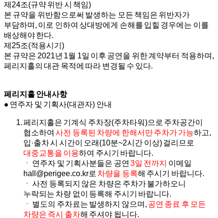
제24조(규약 위반 시 책임)
본 규약을 위반함으로써 발생하는 모든 책임은 위반자가
부담하며, 이로 인하여 상대방에게 손해를 입힐 경우에는 이를
배상해야 한다.
제25조(적용시기)
본 규약은 2021년 1월 1일 이후 공연을 위한 계약부터 적용하며,
페리지홀의 대관 목적에 따라 변경될 수 있다.
페리지홀 안내사항
● 연주자 및 기획사(대관자) 안내
페리지홀은 기계식 주차장(주차타워)으로 주차공간이
협소하여
사전 등록된 차량에 한해서만 주차가 가능
하고,
입·출차 시 시간이 오래(10분~2시간 이상) 걸리므로
대중교통을 이용
하여 주시기 바랍니다.
ㆍ 연주자 및 기획사분들은 공연
3일 전까지
이메일
hall@perigee.co.kr로
차량을 등록
해 주시기 바랍니다.
ㆍ 사전 등록되지 않은 차량은 주차가 불가하오니
누락되는 차량 없이 등록해 주시기 바랍니다.
ㆍ 별도의 주차료는 발생하지 않으며,
공연 종료 후 모든
차량은 즉시 출차
해 주셔야 됩니다.