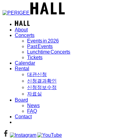
About
Concerts
Events in 2026
Past Events
Lunchtime Concerts
Tickets
Calendar
Rental
대관신청
신청결과확인
신청정보수정
자료실
Board
News
FAQ
Contact