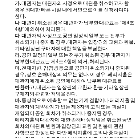
가.
대관자는 대관자의 사정으로 대관을 취소하고자 할
경우 최대한 빠른 시일 내에 서면으로 이를 신청하여야
한다.
나.
대관이 취소된 경우 대관자가 납부한 대관료는 "제4조
4항"에 의하여 처리된다.
다.
대관자의 사정으로 공연 일정의 일부 또는 전부가
취소되거나 중지될 경우, 대관자는 입장권의 교환과 환불,
기타 입장권 구매자에 대한 책임을 부담한다.
라.
공연 일정의 일부 또는 전부가 취소된 경우 대관자가
납부한 대관료는 제4조 4항에 의거, 처리된다.
마.
천재지변, 감염병 등으로 공연이 취소되거나 중지된
경우, 상호 손해배상의 의무는 없다. 이 경우, 페리지홀은
대관자에게 취소된 공연에 대하여 납부된 대관료를
반환하고, 대관자는 입장권의 교환과 환불 기타 입장권
구매자와 관련한 책임을 진다.
바.
통상적으로 예측할 수 없는 기계 결함이나 페리지홀 및
대관자와 계약관계가 없는 제 3자의 고의 또는 과실이
개입되어 공연 회차가 취소되거나 중지된 경우,
페리지홀의 대관자에 대한 손해배상책임은 취소된 공연
회차의 대관료 반환과 입장권의 교환 및 환불에 관한
사항으로 한정된다. 다만 페리지홀에 고의나 중과실이