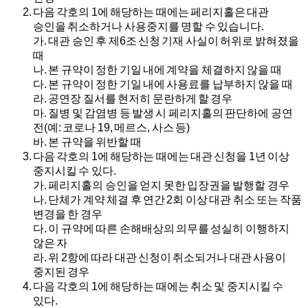
다음 각호의 1에 해당하는 때에는 페리지홀은 대관
승인을 취소하거나 사용중지를 명할 수 있습니다.
가.
대관 승인 후 제6조 신청 기재 사실이 허위로 밝혀졌을
때
나.
본 규약이 정한 기일 내에 계약을 체결하지 않을 때
다.
본 규약이 정한 기일 내에 사용료를 납부하지 않을 때
라.
공연장 질서를 현저히 문란하게 할 경우
마.
질병 및 감염병 등 발생 시 페리지홀의 판단하에 공연
전(예: 코로나 19, 메르스, 사스 등)
바.
본 규약을 위반할 때
다음 각호의 1에 해당하는 때에는 대관 신청을 1년 이상
중지시킬 수 있다.
가.
페리지홀의 승인을 얻지 못한 입장권을 발행할 경우
나.
단체가 계약 체결 후 연간 2회 이상 대관 취소 또는 작품
변경을 한 경우
다.
이 규약에 따른 손해배상의 의무를 성실히 이행하지
않은 자
라.
위 2항에 따라 대관 신청이 취소되거나 대관 사용이
중지된 경우
다음 각호의 1에 해당하는 때에는 취소 및 중지시킬 수
있다.