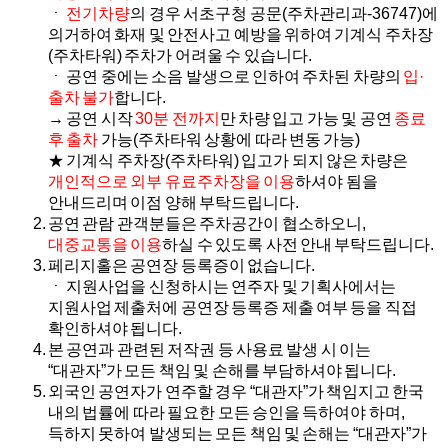
ㆍ
전기차량
의 경우 서초구청 공문(주차관리과-36747)에
의거하여 화재 및 안전사고 예방을 위하여 기계식 주차장
(주차타워) 주차가 어려울 수 있습니다.
ㆍ 공연 중에는 소음 발생으로 인하여 주차된 차량의
입·
출차 불가
합니다.
→ 공연 시작
30분 전까지
만 차량 입고 가능 및 공연
종료
후 출차
가능(주차타워 상황에 따라 변동 가능)
★ 기계식 주차장(주차타워) 입고가 되지 않은 차량은
개인적으로 외부 유료주차장을 이용
하셔야 됨을
안내드리며 이점 양해 부탁드립니다.
공연 관람 관객분들은 주차공간이 협소하오니,
대중교통을 이용
하실 수 있도록 사전 안내 부탁드립니다.
페리지홀은 공연장 등록증이 없습니다.
ㆍ 지원사업을 신청하시는 연주자 및 기획사에서는
지원사업 제출처에 공연장 등록증 제출 여부 등을 직접
확인하셔야 됩니다.
본 공연과 관련된 저작권 등 사용료 발생 시 이는
“대관자”가 모든 책임 및 손해를 부담하셔야 됩니다.
외국인 공연자가 연주할 경우 “대관자”가 책임지고 한국
내의 법률에 따라 필요한 모든 승인을 득하여야 하며,
득하지 못하여 발생되는 모든 책임 및 손해는 “대관자”가