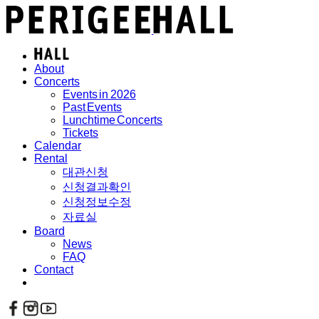
About
Concerts
Events in 2026
Past Events
Lunchtime Concerts
Tickets
Calendar
Rental
대관신청
신청결과확인
신청정보수정
자료실
Board
News
FAQ
Contact