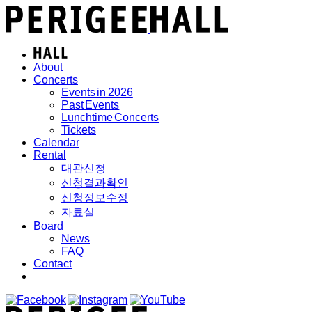
About
Concerts
Events in 2026
Past Events
Lunchtime Concerts
Tickets
Calendar
Rental
대관신청
신청결과확인
신청정보수정
자료실
Board
News
FAQ
Contact