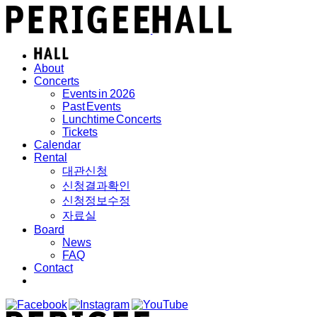
About
Concerts
Events in 2026
Past Events
Lunchtime Concerts
Tickets
Calendar
Rental
대관신청
신청결과확인
신청정보수정
자료실
Board
News
FAQ
Contact