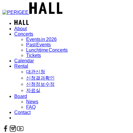
About
Concerts
Events in 2026
Past Events
Lunchtime Concerts
Tickets
Calendar
Rental
대관신청
신청결과확인
신청정보수정
자료실
Board
News
FAQ
Contact