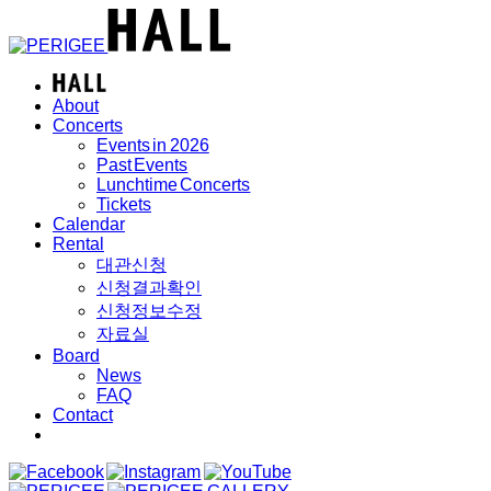
About
Concerts
Events in 2026
Past Events
Lunchtime Concerts
Tickets
Calendar
Rental
대관신청
신청결과확인
신청정보수정
자료실
Board
News
FAQ
Contact