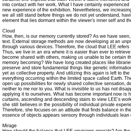
into contact with her work. What I have certainly experienc
new experience of the exhibition. Nevertheless, we increasing
we all still stand before things we do not yet understand, ha
element that lies dormant within the viewer's inner self and t
Cloud
How, then, is our memory currently stored? As we have seen, 
text. External storage methods are now developing at an unp
through various devices. Therefore, the cloud that LEE refer
Thus, we live in an era where it is easier than ever to retri
become shared with others, making us unable to be certain th
memory becoming? We have long created places like librarie
preserve and store fundamental things like genetic informatio
yet as collective property. And utilizing this again is left to 
everything occurring within the limited space called Earth. 
open up possibilities for newly shared collective sensation, d
neither to me nor to you. What is invisible to us has not disa
applying it to ourselves. What has become important now is h
curtains, ascending and descending stairs to view LEE's work,
she still believes in the possibility of individual private e
Therefore, she focuses on an attitude that finds balance in 
essence of objects appears sensory through individuals lean
Mirage
How should the balance that LEE envisions operate? Are the t