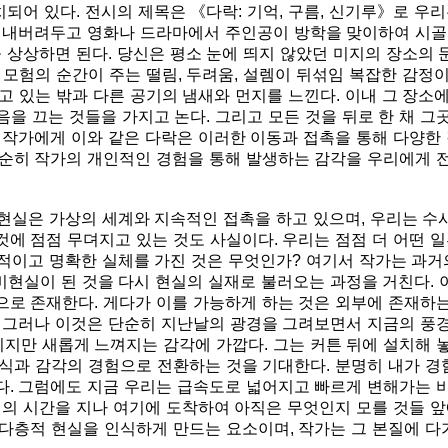
치되어 있다. 전시의 제목은 《다락: 기억, 구름, 신기루》로 우
 내버려두고 영화나 드라마에서 주인공이 방학을 맞이하여 시골의
 상상하면 된다. 당신은 평소 눈에 띄지 않았던 미지의 장소의 
모험의 순간이 주는 떨림, 두려움, 설렘이 뒤섞임 복잡한 감정
고 있는 밖과 다른 공기의 냄새와 먼지를 느낀다. 이내 그 장
음을 끄는 것들을 가지고 논다. 그리고 모든 것을 뒤로 한 채 
 작가에게 이와 같은 다락은 이러한 이동과 접촉을 통해 다양한
순히 작가의 개인적인 경험을 통해 발생하는 감각을 우리에게 
 현실은 가상의 세계와 지속적인 접촉을 하고 있으며, 우리는 수
에 점점 무뎌지고 있는 것도 사실이다. 우리는 점점 더 어떤 일
체적이고 명확한 실체를 가진 것은 무엇인가? 여기서 작가는 과
 비현실이 된 것을 다시 현실의 실재로 불러오는 과정을 거친다.
존재한다. 게다가 이를 가능하게 하는 것은 외부에 존재하는 막연
 그러나 이것은 단순히 지난날의 광경을 그려보면서 지금의 풍경
만 새롭게 느껴지는 감각에 가깝다. 그는 커튼 뒤에 설치해 
식과 감각의 경험으로 전환하는 것을 기대한다. 분명히 내가 경
다. 그럼에도 지금 우리는 급속도로 넓어지고 빠르게 변해가는 
의 시간을 지나 여기에 도착하여 아직은 무엇인지 모를 것들 앞
다층적 현실을 인식하게 만드는 요소이며, 작가는 그 본질에 다