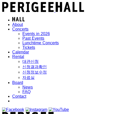
About
Concerts
Events in 2026
Past Events
Lunchtime Concerts
Tickets
Calendar
Rental
대관신청
신청결과확인
신청정보수정
자료실
Board
News
FAQ
Contact