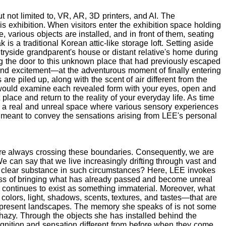
 not limited to, VR, AR, 3D printers, and AI. The
his exhibition. When visitors enter the exhibition space holding
, various objects are installed, and in front of them, seating
s a traditional Korean attic-like storage loft. Setting aside
ntryside grandparent's house or distant relative's home during
ng the door to this unknown place that had previously escaped
 and excitement—at the adventurous moment of finally entering
re piled up, along with the scent of air different from the
 would examine each revealed form with your eyes, open and
lace and return to the reality of your everyday life. As time
h a real and unreal space where various sensory experiences
 meant to convey the sensations arising from LEE's personal
 are always crossing these boundaries. Consequently, we are
e can say that we live increasingly drifting through vast and
d clear substance in such circumstances? Here, LEE invokes
cess of bringing what has already passed and become unreal
it continues to exist as something immaterial. Moreover, what
olors, light, shadows, scents, textures, and tastes—that are
h present landscapes. The memory she speaks of is not some
 hazy. Through the objects she has installed behind the
ognition and sensation different from before when they come