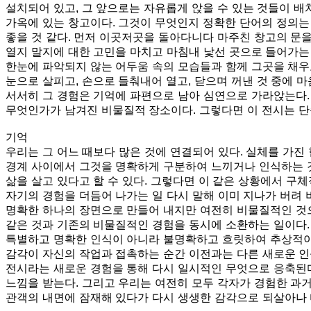
설치되어 있고, 그 앞으로는 자유롭게 앉을 수 있는 것들이 배
가옥에 있는 창고이다. 그것이 무엇인지 정확한 단어의 정의는
좋을 것 같다. 먼저 이곳저곳을 돌아다니다 마주친 창고의 문을
열지 말지에 대한 고민을 마치고 마침내 낯선 곳으로 들어가는 
한눈에 파악되지 않는 어두움 속의 모습들과 함께 그곳을 채우
눈으로 살피고, 손으로 들춰내어 열고, 닫으며 꺼낸 것 중에 마
서서히 그 경험은 기억에 파편으로 남아 심연으로 가라앉는다.
무엇인가가 남겨진 비물질적 장소이다. 그렇다면 이 전시는 단
기억
우리는 그 어느 때보다 많은 것에 연결되어 있다. 실체를 가진
경계 사이에서 그것을 명확하게 구분하여 느끼거나 인식하는 것
삶을 살고 있다고 할 수 있다. 그렇다면 이 같은 상황에서 구
자기의 경험을 더듬어 나가는 일 다시 말해 이미 지나가 버려
명확한 하나의 장면으로 만들어 내지만 여전히 비물질적인 것으로 
같은 것과 기존의 비물질적인 경험을 동시에 소환하는 일이다.
특별하고 명확한 인식이 아니라 불명확하고 흐릿하여 추상적이지
감각이 자신의 작업과 접촉하는 순간 이전과는 다른 새로운 인
전시라는 새로운 경험을 통해 다시 일시적인 무엇으로 응축된
느낌을 받는다. 그리고 우리는 여전히 모두 각자가 경험한 과거
관객의 내면에 잠재해 있다가 다시 생생한 감각으로 되살아나 