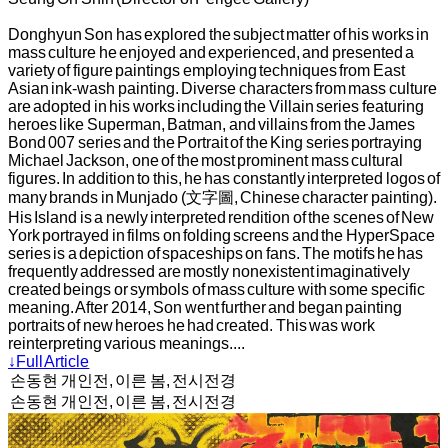
Donghyun Son has explored the subject matter of his works in
mass culture he enjoyed and experienced, and presented a
variety of figure paintings employing techniques from East
Asian ink-wash painting. Diverse characters from mass culture
are adopted in his works including the Villain series featuring
heroes like Superman, Batman, and villains from the James
Bond 007 series and the Portrait of the King series portraying
Michael Jackson, one of the most prominent mass cultural
figures. In addition to this, he has constantly interpreted logos of
many brands in Munjado (文字圖, Chinese character painting).
His Island is a newly interpreted rendition of the scenes of New
York portrayed in films on folding screens and the HyperSpace
series is a depiction of spaceships on fans. The motifs he has
frequently addressed are mostly nonexistent imaginatively
created beings or symbols of mass culture with some specific
meaning. After 2014, Son went further and began painting
portraits of new heroes he had created. This was work
reinterpreting various meanings....
↓Full Article
손동현 개인전, 이른 봄, 전시전경
손동현 개인전, 이른 봄, 전시전경