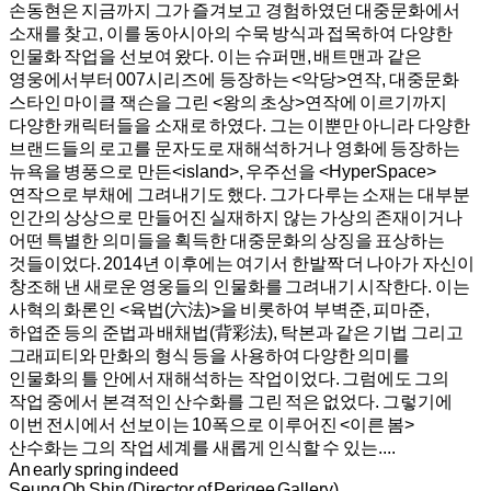
손동현은 지금까지 그가 즐겨보고 경험하였던 대중문화에서
소재를 찾고, 이를 동아시아의 수묵 방식과 접목하여 다양한
인물화 작업을 선보여 왔다. 이는 슈퍼맨, 배트맨과 같은
영웅에서부터 007시리즈에 등장하는 <악당>연작, 대중문화
스타인 마이클 잭슨을 그린 <왕의 초상>연작에 이르기까지
다양한 캐릭터들을 소재로 하였다. 그는 이뿐만 아니라 다양한
브랜드들의 로고를 문자도로 재해석하거나 영화에 등장하는
뉴욕을 병풍으로 만든<island>, 우주선을 <HyperSpace>
연작으로 부채에 그려내기도 했다. 그가 다루는 소재는 대부분
인간의 상상으로 만들어진 실재하지 않는 가상의 존재이거나
어떤 특별한 의미들을 획득한 대중문화의 상징을 표상하는
것들이었다. 2014년 이후에는 여기서 한발짝 더 나아가 자신이
창조해 낸 새로운 영웅들의 인물화를 그려내기 시작한다. 이는
사혁의 화론인 <육법(六法)>을 비롯하여 부벽준, 피마준,
하엽준 등의 준법과 배채법(背彩法), 탁본과 같은 기법 그리고
그래피티와 만화의 형식 등을 사용하여 다양한 의미를
인물화의 틀 안에서 재해석하는 작업이었다. 그럼에도 그의
작업 중에서 본격적인 산수화를 그린 적은 없었다. 그렇기에
이번 전시에서 선보이는 10폭으로 이루어진 <이른 봄>
산수화는 그의 작업 세계를 새롭게 인식할 수 있는....
An early spring indeed
Seung Oh Shin (Director of Perigee Gallery)