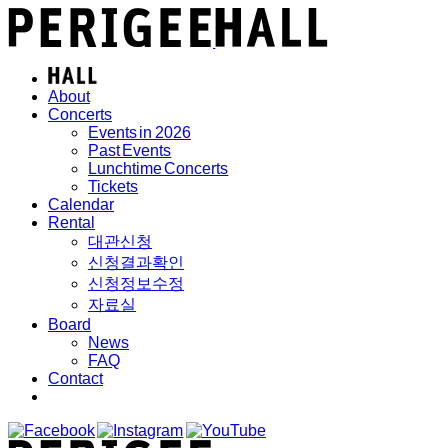
About
Concerts
Events in 2026
Past Events
Lunchtime Concerts
Tickets
Calendar
Rental
대관신청
신청결과확인
신청정보수정
자료실
Board
News
FAQ
Contact