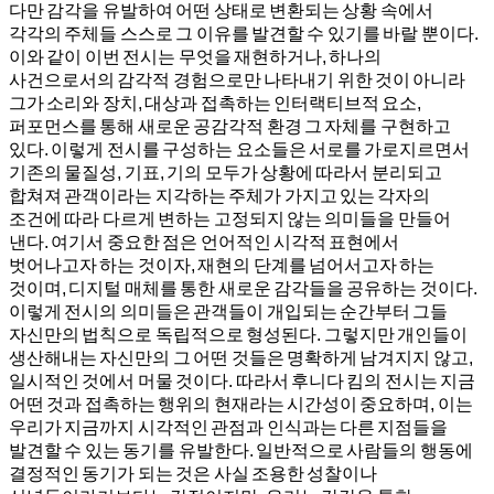
다만 감각을 유발하여 어떤 상태로 변환되는 상황 속에서
각각의 주체들 스스로 그 이유를 발견할 수 있기를 바랄 뿐이다.
이와 같이 이번 전시는 무엇을 재현하거나, 하나의
사건으로서의 감각적 경험으로만 나타내기 위한 것이 아니라
그가 소리와 장치, 대상과 접촉하는 인터랙티브적 요소,
퍼포먼스를 통해 새로운 공감각적 환경 그 자체를 구현하고
있다. 이렇게 전시를 구성하는 요소들은 서로를 가로지르면서
기존의 물질성, 기표, 기의 모두가 상황에 따라서 분리되고
합쳐져 관객이라는 지각하는 주체가 가지고 있는 각자의
조건에 따라 다르게 변하는 고정되지 않는 의미들을 만들어
낸다. 여기서 중요한 점은 언어적인 시각적 표현에서
벗어나고자 하는 것이자, 재현의 단계를 넘어서고자 하는
것이며, 디지털 매체를 통한 새로운 감각들을 공유하는 것이다.
이렇게 전시의 의미들은 관객들이 개입되는 순간부터 그들
자신만의 법칙으로 독립적으로 형성된다. 그렇지만 개인들이
생산해내는 자신만의 그 어떤 것들은 명확하게 남겨지지 않고,
일시적인 것에서 머물 것이다. 따라서 후니다 킴의 전시는 지금
어떤 것과 접촉하는 행위의 현재라는 시간성이 중요하며, 이는
우리가 지금까지 시각적인 관점과 인식과는 다른 지점들을
발견할 수 있는 동기를 유발한다. 일반적으로 사람들의 행동에
결정적인 동기가 되는 것은 사실 조용한 성찰이나