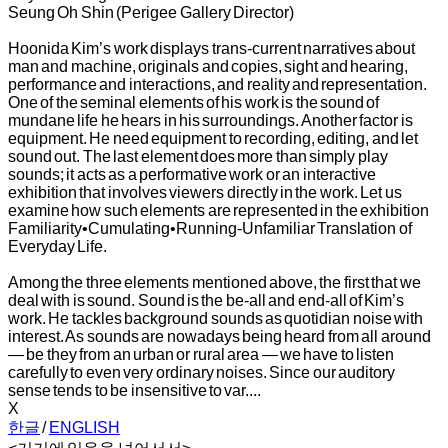
Seung Oh Shin (Perigee Gallery Director)
Hoonida Kim’s work displays trans-current narratives about
man and machine, originals and copies, sight and hearing,
performance and interactions, and reality and representation.
One of the seminal elements of his work is the sound of
mundane life he hears in his surroundings. Another factor is
equipment. He need equipment to recording, editing, and let
sound out. The last element does more than simply play
sounds; it acts as a performative work or an interactive
exhibition that involves viewers directly in the work. Let us
examine how such elements are represented in the exhibition
Familiarity•Cumulating•Running-Unfamiliar Translation of
Everyday Life.
Among the three elements mentioned above, the first that we
deal with is sound. Sound is the be-all and end-all of Kim’s
work. He tackles background sounds as quotidian noise with
interest. As sounds are nowadays being heard from all around
— be they from an urban or rural area — we have to listen
carefully to even very ordinary noises. Since our auditory
sense tends to be insensitive to var....
X
한글
/
ENGLISH