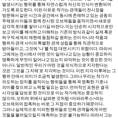
발생시키는 행위를 통해 자연스럽게 자신의 인식이 변환되어
가도록 유도한다. 이런 이유로 작가는 관객들이 전시장을
방문해서 같은 시간과 공간에서 동시에 존재하고 있는 공동의
주체로서 이들과 함께 전시된 오브제들을 움직이면서 새로운
감각적 토대를 쌓아 나가길 바란다. 이는 단순히 시각적으로만
보고 의미를 해석하고 이해하는 기존의 방식과 같이 실제 혹은
허구적 세계의 재현에 동참하길 원하는 것이 아니라 작품과
행위자 관객 사이의 특별한 관계 성립을 통해 직관적으로
받아들이고, 그것에 ‘나’를 직접 대면 시키기 위함이다. 따라서
그에게는 전시에서 어떤 것이 일어나고 있는 상황이 중요하지
명확하게 무엇이 일어나고 있는지 파악하는 것이 중요한 것이
아니다. 일반적인 우리가 어떤 것을 의식적으로 지각한다는
것은 '그것을 그 자체'로 지각하는 것이다. 이런 지각 이후에는 그
행위 안에서 의미가 조금씩 발생한다. 그러나 우리는 작가가
의도하는 장치를 움직이는 행위들을 통해 꼭 명확한 기호나
의미를 찾으려고 노력할 필요는 없다. 언어적인 표현은 결국
시각성을 담보로 한 것이므로 이는 작가에게는 중요하지
않으며, 오히려 위에서 살펴본 것처럼 <아파라투스>라는
오브제와의 접촉하는 바로 그 지점이 중요하기 때문이다.
그러나 실제적으로 이러한 행위들로 인해 관객들에게 어떤
것들을 불러일으킬지 예측하는 것은 불가능하다. 따라서 그는