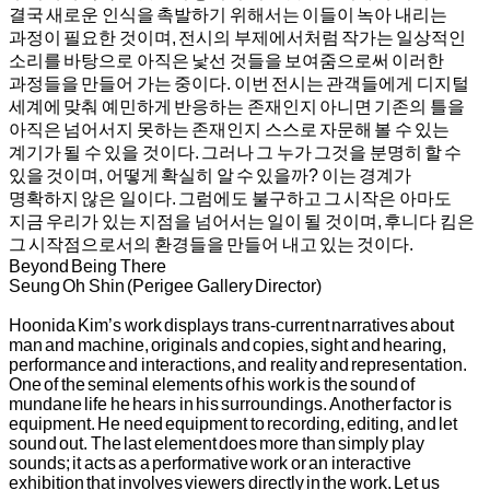
결국 새로운 인식을 촉발하기 위해서는 이들이 녹아 내리는
과정이 필요한 것이며, 전시의 부제에서처럼 작가는 일상적인
소리를 바탕으로 아직은 낯선 것들을 보여줌으로써 이러한
과정들을 만들어 가는 중이다. 이번 전시는 관객들에게 디지털
세계에 맞춰 예민하게 반응하는 존재인지 아니면 기존의 틀을
아직은 넘어서지 못하는 존재인지 스스로 자문해 볼 수 있는
계기가 될 수 있을 것이다. 그러나 그 누가 그것을 분명히 할 수
있을 것이며, 어떻게 확실히 알 수 있을까? 이는 경계가
명확하지 않은 일이다. 그럼에도 불구하고 그 시작은 아마도
지금 우리가 있는 지점을 넘어서는 일이 될 것이며, 후니다 킴은
그 시작점으로서의 환경들을 만들어 내고 있는 것이다.
Beyond Being There
Seung Oh Shin (Perigee Gallery Director)
Hoonida Kim’s work displays trans-current narratives about
man and machine, originals and copies, sight and hearing,
performance and interactions, and reality and representation.
One of the seminal elements of his work is the sound of
mundane life he hears in his surroundings. Another factor is
equipment. He need equipment to recording, editing, and let
sound out. The last element does more than simply play
sounds; it acts as a performative work or an interactive
exhibition that involves viewers directly in the work. Let us