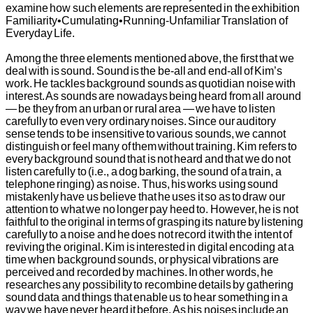
examine how such elements are represented in the exhibition
Familiarity•Cumulating•Running-Unfamiliar Translation of
Everyday Life.
Among the three elements mentioned above, the first that we
deal with is sound. Sound is the be-all and end-all of Kim’s
work. He tackles background sounds as quotidian noise with
interest. As sounds are nowadays being heard from all around
— be they from an urban or rural area — we have to listen
carefully to even very ordinary noises. Since our auditory
sense tends to be insensitive to various sounds, we cannot
distinguish or feel many of them without training. Kim refers to
every background sound that is not heard and that we do not
listen carefully to (i.e., a dog barking, the sound of a train, a
telephone ringing) as noise. Thus, his works using sound
mistakenly have us believe that he uses it so as to draw our
attention to what we no longer pay heed to. However, he is not
faithful to the original in terms of grasping its nature by listening
carefully to a noise and he does not record it with the intent of
reviving the original. Kim is interested in digital encoding at a
time when background sounds, or physical vibrations are
perceived and recorded by machines. In other words, he
researches any possibility to recombine details by gathering
sound data and things that enable us to hear something in a
way we have never heard it before. As his noises include an