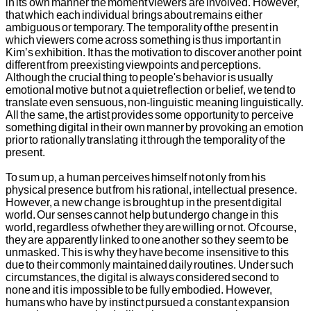
in its own manner the moment viewers are involved. However,
that which each individual brings about remains either
ambiguous or temporary. The temporality of the present in
which viewers come across something is thus important in
Kim’s exhibition. It has the motivation to discover another point
different from preexisting viewpoints and perceptions.
Although the crucial thing to people's behavior is usually
emotional motive but not a quiet reflection or belief, we tend to
translate even sensuous, non-linguistic meaning linguistically.
All the same, the artist provides some opportunity to perceive
something digital in their own manner by provoking an emotion
prior to rationally translating it through the temporality of the
present.
To sum up, a human perceives himself not only from his
physical presence but from his rational, intellectual presence.
However, a new change is brought up in the present digital
world. Our senses cannot help but undergo change in this
world, regardless of whether they are willing or not. Of course,
they are apparently linked to one another so they seem to be
unmasked. This is why they have become insensitive to this
due to their commonly maintained daily routines. Under such
circumstances, the digital is always considered second to
none and it is impossible to be fully embodied. However,
humans who have by instinct pursued a constant expansion