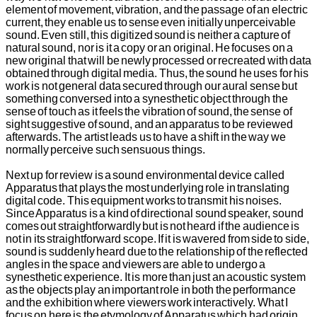
element of movement, vibration, and the passage of an electric
current, they enable us to sense even initially unperceivable
sound. Even still, this digitized sound is neither a capture of
natural sound, nor is it a copy or an original. He focuses on a
new original that will be newly processed or recreated with data
obtained through digital media. Thus, the sound he uses for his
work is not general data secured through our aural sense but
something conversed into a synesthetic object through the
sense of touch as it feels the vibration of sound, the sense of
sight suggestive of sound, and an apparatus to be reviewed
afterwards. The artist leads us to have a shift in the way we
normally perceive such sensuous things.
Next up for review is a sound environmental device called
Apparatus that plays the most underlying role in translating
digital code. This equipment works to transmit his noises.
Since Apparatus is a kind of directional sound speaker, sound
comes out straightforwardly but is not heard if the audience is
not in its straightforward scope. If it is wavered from side to side,
sound is suddenly heard due to the relationship of the reflected
angles in the space and viewers are able to undergo a
synesthetic experience. It is more than just an acoustic system
as the objects play an important role in both the performance
and the exhibition where viewers work interactively. What I
focus on here is the etymology of Apparatus which had origin