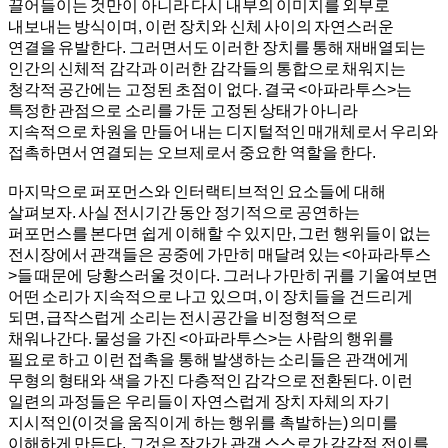
끌어들이는 것만이 아니라 다시 내부의 이미지를 외부로
내보내는 방식이며, 이런 장치와 신체 사이의 자연스러운
연결을 유발한다. 그러면서도 이러한 장치를 통해 재배열되는
인간의 신체적 감각과 이러한 감각들의 통합으로 채워지는
청각적 공간에는 고정된 초점이 없다. 결국 <아파라투스>는
특정한 관점으로 소리를 가둔 고정된 상태가 아니라
지속적으로 차원을 만들어 내는 디지털적인 매개체로서 우리와
접촉하면서 연결되는 오브제로서 중요한 역할을 한다.
마지막으로 퍼포먼스와 인터랙티브적인 요소들에 대해
살펴보자. 사실 전시기간 동안 정기적으로 공연하는
퍼포먼스를 본다면 쉽게 이해할 수 있지만, 그런 행위들이 없는
전시장에서 관객들은 공중에 가만히 매달려 있는 <아파라투스
>들 때문에 당황스러울 것이다. 그러나 가만히 귀를 기울여보면
어떤 소리가 지속적으로 나고 있으며, 이 장치들을 건드리게
되면, 급작스럽게 소리는 전시공간을 비정형적으로
채워나간다. 물성을 가진 <아파라투스>는 사람의 행위를
필요로 하고 이런 접촉을 통해 발생하는 소리들은 관객에게
무형의 형태와 색을 가진 다층적인 감각으로 전환된다. 이런
일련의 과정들은 우리들이 자연스럽게 장치 자체의 자기
지시적인(이것을 움직이게 하는 행위를 촉발하는) 의미를
이해하게 만든다. 그것은 작가가 관객 스스로가 감각적 전이를