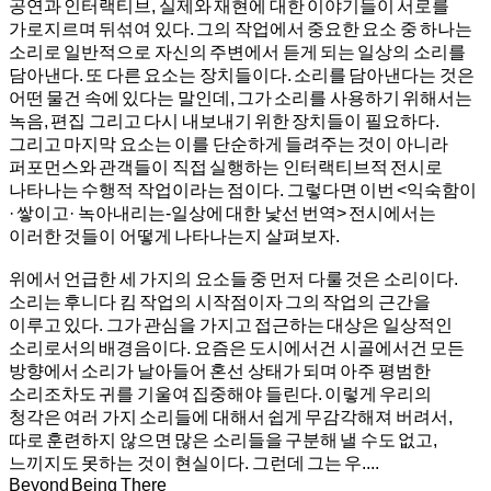
공연과 인터랙티브, 실제와 재현에 대한 이야기들이 서로를
가로지르며 뒤섞여 있다. 그의 작업에서 중요한 요소 중 하나는
소리로 일반적으로 자신의 주변에서 듣게 되는 일상의 소리를
담아낸다. 또 다른 요소는 장치들이다. 소리를 담아낸다는 것은
어떤 물건 속에 있다는 말인데, 그가 소리를 사용하기 위해서는
녹음, 편집 그리고 다시 내보내기 위한 장치들이 필요하다.
그리고 마지막 요소는 이를 단순하게 들려주는 것이 아니라
퍼포먼스와 관객들이 직접 실행하는 인터랙티브적 전시로
나타나는 수행적 작업이라는 점이다. 그렇다면 이번 <익숙함이
· 쌓이고· 녹아내리는-일상에 대한 낯선 번역> 전시에서는
이러한 것들이 어떻게 나타나는지 살펴보자.
위에서 언급한 세 가지의 요소들 중 먼저 다룰 것은 소리이다.
소리는 후니다 킴 작업의 시작점이자 그의 작업의 근간을
이루고 있다. 그가 관심을 가지고 접근하는 대상은 일상적인
소리로서의 배경음이다. 요즘은 도시에서건 시골에서건 모든
방향에서 소리가 날아들어 혼선 상태가 되며 아주 평범한
소리조차도 귀를 기울여 집중해야 들린다. 이렇게 우리의
청각은 여러 가지 소리들에 대해서 쉽게 무감각해져 버려서,
따로 훈련하지 않으면 많은 소리들을 구분해 낼 수도 없고,
느끼지도 못하는 것이 현실이다. 그런데 그는 우....
Beyond Being There