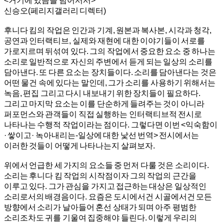
<거기에 있음을 넘어서서>
신승오(페리지갤러리 디렉터)
후니다 킴의 작업은 인간과 기계, 원본과 복사본, 시각과 청각,
공연과 인터랙티브, 실제와 재현에 대한 이야기들이 서로를
가로지르며 뒤섞여 있다. 그의 작업에서 중요한 요소 중 하나는
소리로 일반적으로 자신의 주변에서 듣게 되는 일상의 소리를
담아낸다. 또 다른 요소는 장치들이다. 소리를 담아낸다는 것은
어떤 물건 속에 있다는 말인데, 그가 소리를 사용하기 위해서는
녹음, 편집 그리고 다시 내보내기 위한 장치들이 필요하다.
그리고 마지막 요소는 이를 단순하게 들려주는 것이 아니라
퍼포먼스와 관객들이 직접 실행하는 인터랙티브적 전시로
나타나는 수행적 작업이라는 점이다. 그렇다면 이번 <익숙함이
· 쌓이고· 녹아내리는-일상에 대한 낯선 번역> 전시에서는
이러한 것들이 어떻게 나타나는지 살펴보자.
위에서 언급한 세 가지의 요소들 중 먼저 다룰 것은 소리이다.
소리는 후니다 킴 작업의 시작점이자 그의 작업의 근간을
이루고 있다. 그가 관심을 가지고 접근하는 대상은 일상적인
소리로서의 배경음이다. 요즘은 도시에서건 시골에서건 모든
방향에서 소리가 날아들어 혼선 상태가 되며 아주 평범한
소리조차도 귀를 기울여 집중해야 들린다. 이렇게 우리의