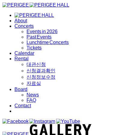
About
Concerts
Events in 2026
Past Events
Lunchtime Concerts
Tickets
Calendar
Rental
대관신청
신청결과확인
신청정보수정
자료실
Board
News
FAQ
Contact