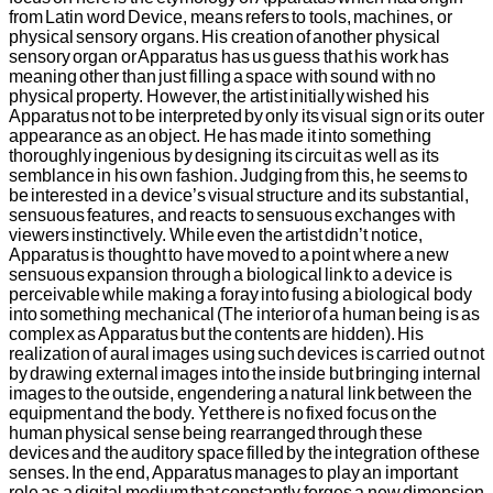
from Latin word Device, means refers to tools, machines, or
physical sensory organs. His creation of another physical
sensory organ or Apparatus has us guess that his work has
meaning other than just filling a space with sound with no
physical property. However, the artist initially wished his
Apparatus not to be interpreted by only its visual sign or its outer
appearance as an object. He has made it into something
thoroughly ingenious by designing its circuit as well as its
semblance in his own fashion. Judging from this, he seems to
be interested in a device’s visual structure and its substantial,
sensuous features, and reacts to sensuous exchanges with
viewers instinctively. While even the artist didn’t notice,
Apparatus is thought to have moved to a point where a new
sensuous expansion through a biological link to a device is
perceivable while making a foray into fusing a biological body
into something mechanical (The interior of a human being is as
complex as Apparatus but the contents are hidden). His
realization of aural images using such devices is carried out not
by drawing external images into the inside but bringing internal
images to the outside, engendering a natural link between the
equipment and the body. Yet there is no fixed focus on the
human physical sense being rearranged through these
devices and the auditory space filled by the integration of these
senses. In the end, Apparatus manages to play an important
role as a digital medium that constantly forges a new dimension