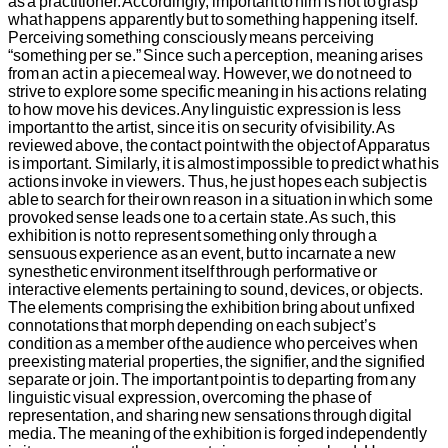
as a practitioner. Accordingly, important to him is not to grasp
what happens apparently but to something happening itself.
Perceiving something consciously means perceiving
“something per se.” Since such a perception, meaning arises
from an act in a piecemeal way. However, we do not need to
strive to explore some specific meaning in his actions relating
to how move his devices. Any linguistic expression is less
important to the artist, since it is on security of visibility. As
reviewed above, the contact point with the object of Apparatus
is important. Similarly, it is almost impossible to predict what his
actions invoke in viewers. Thus, he just hopes each subject is
able to search for their own reason in a situation in which some
provoked sense leads one to a certain state. As such, this
exhibition is not to represent something only through a
sensuous experience as an event, but to incarnate a new
synesthetic environment itself through performative or
interactive elements pertaining to sound, devices, or objects.
The elements comprising the exhibition bring about unfixed
connotations that morph depending on each subject’s
condition as a member of the audience who perceives when
preexisting material properties, the signifier, and the signified
separate or join. The important point is to departing from any
linguistic visual expression, overcoming the phase of
representation, and sharing new sensations through digital
media. The meaning of the exhibition is forged independently