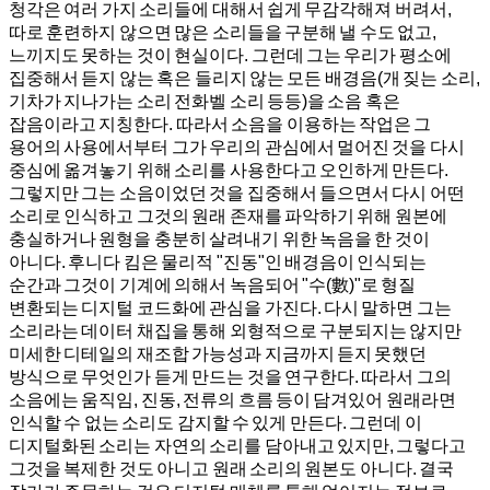
청각은 여러 가지 소리들에 대해서 쉽게 무감각해져 버려서,
따로 훈련하지 않으면 많은 소리들을 구분해 낼 수도 없고,
느끼지도 못하는 것이 현실이다. 그런데 그는 우리가 평소에
집중해서 듣지 않는 혹은 들리지 않는 모든 배경음(개 짖는 소리,
기차가 지나가는 소리 전화벨 소리 등등)을 소음 혹은
잡음이라고 지칭한다. 따라서 소음을 이용하는 작업은 그
용어의 사용에서부터 그가 우리의 관심에서 멀어진 것을 다시
중심에 옮겨놓기 위해 소리를 사용한다고 오인하게 만든다.
그렇지만 그는 소음이었던 것을 집중해서 들으면서 다시 어떤
소리로 인식하고 그것의 원래 존재를 파악하기 위해 원본에
충실하거나 원형을 충분히 살려내기 위한 녹음을 한 것이
아니다. 후니다 킴은 물리적 "진동"인 배경음이 인식되는
순간과 그것이 기계에 의해서 녹음되어 "수(數)"로 형질
변환되는 디지털 코드화에 관심을 가진다. 다시 말하면 그는
소리라는 데이터 채집을 통해 외형적으로 구분되지는 않지만
미세한 디테일의 재조합 가능성과 지금까지 듣지 못했던
방식으로 무엇인가 듣게 만드는 것을 연구한다. 따라서 그의
소음에는 움직임, 진동, 전류의 흐름 등이 담겨있어 원래라면
인식할 수 없는 소리도 감지할 수 있게 만든다. 그런데 이
디지털화된 소리는 자연의 소리를 담아내고 있지만, 그렇다고
그것을 복제한 것도 아니고 원래 소리의 원본도 아니다. 결국