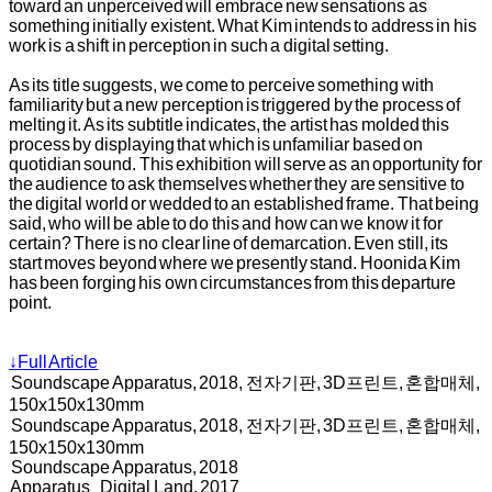
toward an unperceived will embrace new sensations as
something initially existent. What Kim intends to address in his
work is a shift in perception in such a digital setting.
As its title suggests, we come to perceive something with
familiarity but a new perception is triggered by the process of
melting it. As its subtitle indicates, the artist has molded this
process by displaying that which is unfamiliar based on
quotidian sound. This exhibition will serve as an opportunity for
the audience to ask themselves whether they are sensitive to
the digital world or wedded to an established frame. That being
said, who will be able to do this and how can we know it for
certain? There is no clear line of demarcation. Even still, its
start moves beyond where we presently stand. Hoonida Kim
has been forging his own circumstances from this departure
point.
↓Full Article
Soundscape Apparatus, 2018, 전자기판, 3D프린트, 혼합매체,
150x150x130mm
Soundscape Apparatus, 2018, 전자기판, 3D프린트, 혼합매체,
150x150x130mm
Soundscape Apparatus, 2018
Apparatus_Digital Land, 2017