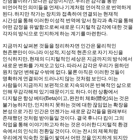
신념들이라기보다는 감정이지만, 우리는 감각을 통한
비언어적인 의미들을 언제나 기계처럼 언어적으로 번역하게
된다. 하지만 작가는 장치와 접촉하여 연결되는 현재적
시간성을 통해 이러한 이성적 번역에 앞서 청각과 촉각을 통해
어떤 감정을 유발함으로써 새로운 디지털적 감각에 대한 것을
각자의 방식으로 인지하게 하는 계기를 마련한다.
지금까지 살펴본 것들을 정리하자면 인간은 물리적인
현존뿐만이 아니라 이성적, 지성적 현존으로 자기 자신을
인식하지만, 현재의 디지털적인 세상은 지금까지의 방식에서
새로운 변화를 가져오고 있다. 따라서 감각은 우리가 원하던
원치 않던 변해갈 수밖에 없다. 물론 아직은 이러한 것들이
명확하게 연결되어 드러나지 않는 것처럼 보인다. 이는
사람들이 지금까지 보편적으로 지속되어온 반복적인 삶으로
인해 무감각해져 있기 때문이기도 하다. 이런 상황에서
디지털은 항상 베타(Beta)이고, 완전히 체화(體化)되는 것은
불가능하지만, 인지하지 못하는 것에 대한 끊임없는 확장을
본성으로 가진 인간은 언젠가는 새로운 감각들을 원래부터
존재했던 것처럼 받아들일 것이다. 결국 후니다 킴이 그의
작업을 통해 이야기하고자 하는 것은 이러한 디지털적 환경
속에서의 인식의 전환일 것이다. 이는 전시의 제목처럼
우리에게 익숙한 것들이 쌓여서 어떤 것을 인지하게 되지만