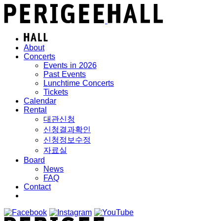
About
Concerts
Events in 2026
Past Events
Lunchtime Concerts
Tickets
Calendar
Rental
대관신청
신청결과확인
신청정보수정
자료실
Board
News
FAQ
Contact