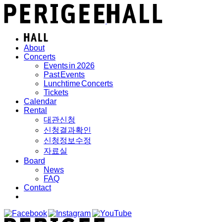
About
Concerts
Events in 2026
Past Events
Lunchtime Concerts
Tickets
Calendar
Rental
대관신청
신청결과확인
신청정보수정
자료실
Board
News
FAQ
Contact