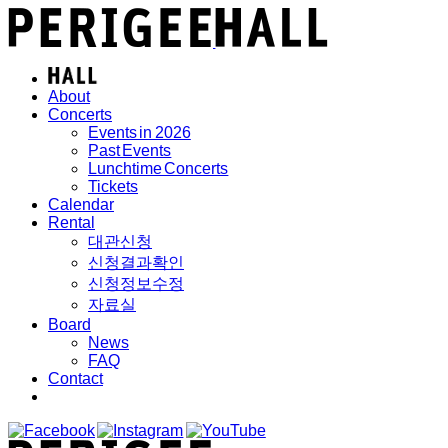
About
Concerts
Events in 2026
Past Events
Lunchtime Concerts
Tickets
Calendar
Rental
대관신청
신청결과확인
신청정보수정
자료실
Board
News
FAQ
Contact